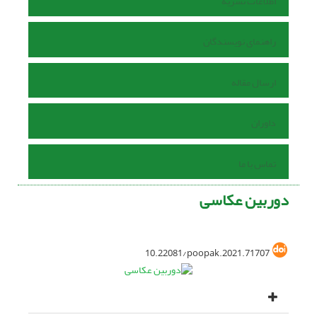
اطلاعات نشریه
راهنمای نویسندگان
ارسال مقاله
داوران
تماس با ما
دوربین عکاسی
10.22081/poopak.2021.71707