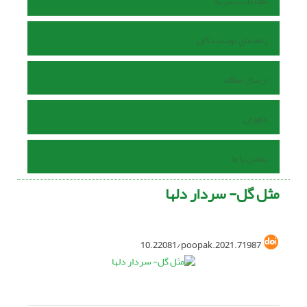
اطلاعات نشریه
راهنمای نویسندگان
ارسال مقاله
داوران
تماس با ما
مثل گل- سردار دلها
10.22081/poopak.2021.71987