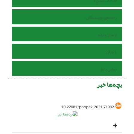
اطلاعات نشریه
راهنمای نویسندگان
ارسال مقاله
داوران
تماس با ما
بچه‌ها خبر
10.22081/poopak.2021.71992