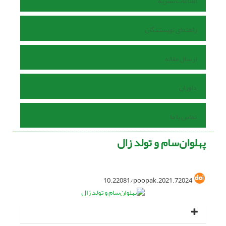
اطلاعات نشریه
راهنمای نویسندگان
ارسال مقاله
داوران
تماس با ما
پهلوان‌‌سام و تولد زال
10.22081/poopak.2021.72024