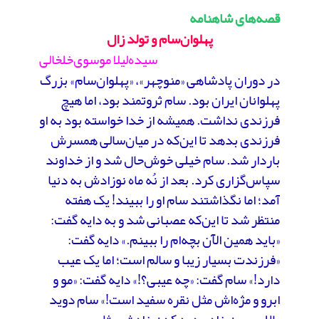
قصه‌های شاهنامه
پهلوان‌‌سام و تولد زال
سیده‌لیلا موسوی‌خلخالی
در دوران پادشاهی «منوچهر»، «پهلوان‌سام» بزرگ
پهلوانان ایران بود. سام ثروتمند بود، اما هیچ
فرزندی نداشت. همیشه از خدا خواسته بود به او
فرزندی بدهد تا این‌که در میان‌سالی همسرش
باردار شد. سام خیلی خوش‌حال شد و از خداوند
سپاس‌گزاری کرد. بعد از نُه ماه نوزادش به دنیا
آمد؛ اما نگذاشتند سام او را ببیند! یک هفته
منتظر شد تا این‌که عصبانی شد و به دایه گفت:
«باید همین الآن بچه‌ام را ببینم.» دایه گفت:
«فرزندت بسیار زیبا و سالم است؛ اما یک عیب
دارد!» سام گفت: «چه عیبی؟!» دایه گفت: «مو و
ابرو و مژه‌اش مثل نقره سفید است!» سام دوید