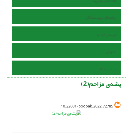
اطلاعات نشریه
راهنمای نویسندگان
ارسال مقاله
داوران
تماس با ما
پشه‌ی مزاحم(2)
10.22081/poopak.2022.72785