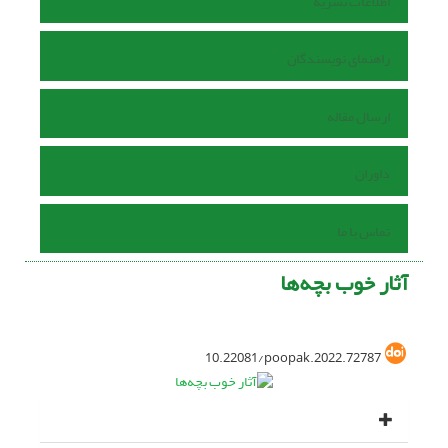
اطلاعات نشریه
راهنمای نویسندگان
ارسال مقاله
داوران
تماس با ما
آثار خوب بچه‌ها
10.22081/poopak.2022.72787