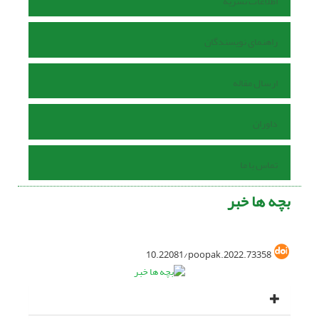
اطلاعات نشریه
راهنمای نویسندگان
ارسال مقاله
داوران
تماس با ما
بچه ها خبر
10.22081/poopak.2022.73358