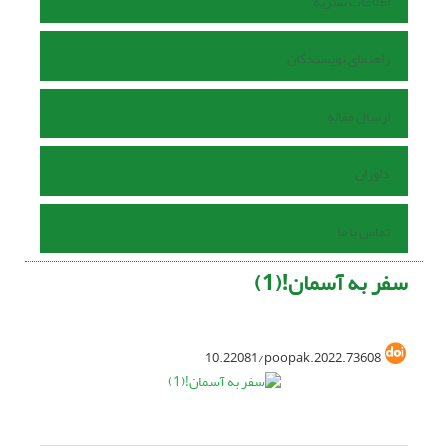
اطلاعات نشریه
راهنمای نویسندگان
ارسال مقاله
داوران
تماس با ما
سفر به آسمان!(1)
10.22081/poopak.2022.73608