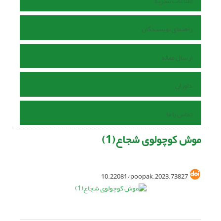
اطلاعات نشریه
راهنمای نویسندگان
ارسال مقاله
داوران
تماس با ما
موش کوچولوی شجاع(1)
10.22081/poopak.2023.73827