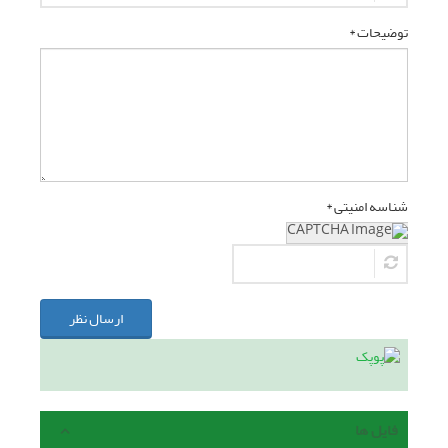
توضیحات *
شناسه امنیتی *
ارسال نظر
فایل ها