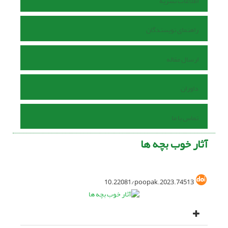
اطلاعات نشریه
راهنمای نویسندگان
ارسال مقاله
داوران
تماس با ما
آثار خوب بچه ها
10.22081/poopak.2023.74513