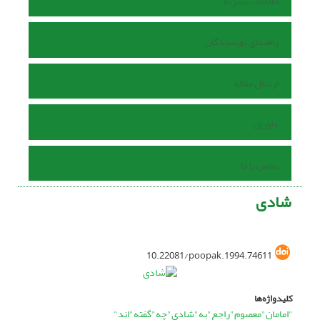
اطلاعات نشریه
راهنمای نویسندگان
ارسال مقاله
داوران
تماس با ما
شادی
10.22081/poopak.1994.74611
کلیدواژه‌ها
"امامان"معصوم"راجع"به"شادی"چه"گفته"اند"