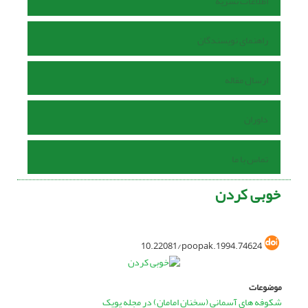
اطلاعات نشریه
راهنمای نویسندگان
ارسال مقاله
داوران
تماس با ما
خوبی کردن
10.22081/poopak.1994.74624
موضوعات
شکوفه های آسمانی (سخنان امامان) در مجله پوپک