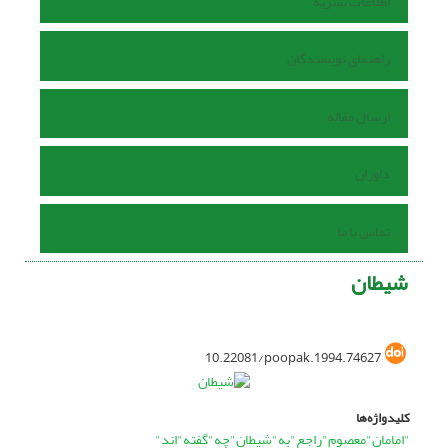
اطلاعات نشریه
راهنمای نویسندگان
ارسال مقاله
داوران
تماس با ما
شیطان
10.22081/poopak.1994.74627
کلیدواژه‌ها
"امامان"معصوم"راجع"به"شیطان"چه"گفته"اند"