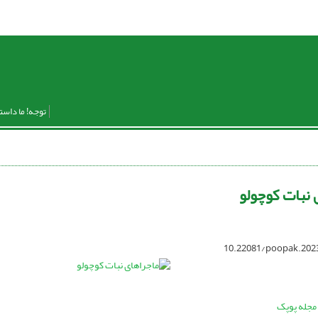
توجه! ما داست
 نبات کوچولو
10.22081/poopak.202
مجله پوپک