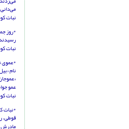
می‌زدند
می‌دانی 
نبات کوچ
*روز جمع
رسیدند، 
نبات کوچ
*عموی ن
نام «بیل
«عموجان 
عمو جواب
نبات کوچ
*نبات کو
قوطی، ر
مادرش ج