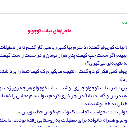
ده
ماجراهای نبات کوچولو
 نبات کوچولو گفت: «دخترم بیا کمی ریاضی کار کنیم تا در تعطی
و ببینم اگر سمت چپ کیفت پنج هزار تومان و در سمت راست کیفت 
 نتیجه‌ای می‌گیری؟»
ولو کمی فکر کرد و گفت: «نتیجه می‌گیرم که کیف شما را برداشته‌
د!»
ین دفتر نبات کوچولو چیزی نوشت. نبات کوچولو هر چه زور زد نتو
ه پدرش و گفت: «بابا! من هر کاری کردم نتوانستم مطلبی را که پای
خیلی بد خط نوشته‌اید.»
اب داد: «حواست کجاست؟ نوشتم، خوش خط بنویس.»
چولو همراه خانواده برای تعطیلات به روستایی رفته بودند. داشت