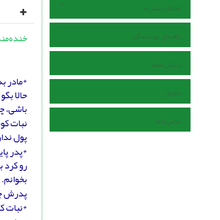
اطلاعات نشریه
راهنمای نویسندگان
خنده‌من
ارسال مقاله
*مادر به
داوران
حالا بگ
باشی، چه
تماس با ما
نبات کوچ
پول ندار
*پدر پای
رو کرد ب
بخوانم. 
پدرش جو
*نبات کو