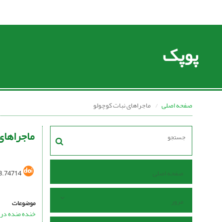
پوپک
صفحه اصلی
ماجراهای نبات کوچولو
ماجراهای
صفحه اصلی
3.74714
مرور
موضوعات
خنده منده در 