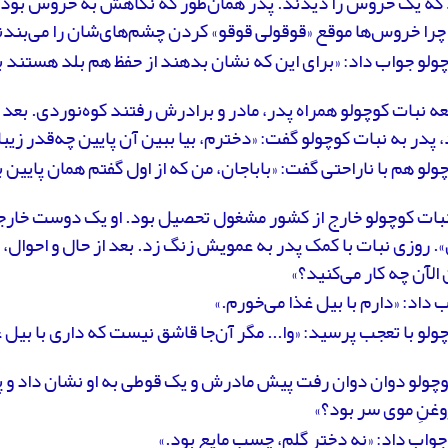
 که یک خروس را دیدند. پدر همان‌طور که نگاهش به خروس بود،
چرا خروس‌ها موقع «قوقولی قوقو» کردن چشم‌های‌شان را می‌بندن
ولو جواب داد: «برای این که نشان بدهند از حفظ هم بلد هستند ب
ه نبات کوچولو همراه پدر، مادر و برادرش رفتند کوه‌نوردی. بعد از
پدر به نبات کوچولو گفت: «دخترم، بیا ببین آن پایین چه‌قدر زی
ولو هم با ناراحتی گفت: «باباجان، من که از اول گفتم همان پایین بما
بات کوچولو خارج از کشور مشغول تحصیل بود. او یک دوست خارجی
». روزی نبات با کمک پدر به عمویش زنگ زد. بعد از حال و احوال
الآن چه کار می‌کنید؟»
 داد: «دارم با بیل غذا می‌خورم.»
ولو با تعجب پرسید: «وا... مگر آن‌جا قاشق نیست که داری با بیل 
چولو دوان دوان رفت پیش مادرش و یک قوطی به او نشان داد و پ
وغنِ موی سر بود؟»
واب داد: «نه دختر گلم، چسب مایع بود.»