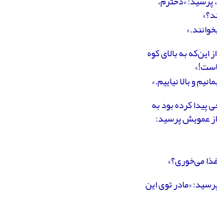
 پرسید: «دخترم،
د؟»
خوانند.»
 این‌که به بالای کوه
باست!»
نیم و بالا نیاییم.»
 پیدا کرده بود به
، از عمویش پرسید:
غذا می‌خوری؟»
رسید: «مادر توی این