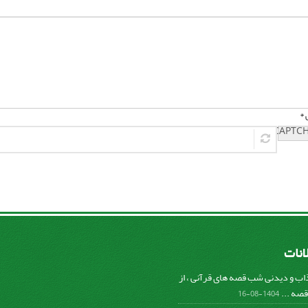
 *
لانات
ب و دیدنی شب قصه های قرآنی ، از
صه ...
1404-08-16