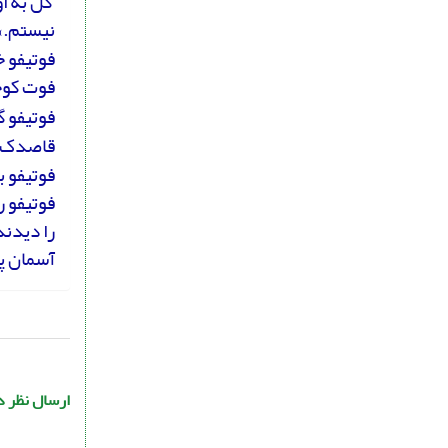
گل به او
نیستم.»
فوتیفو 
فوت کوچو
فوتیفو گ
قاصدک گ
فوتیفو ب
فوتیفو ر
را دیدند
آسمان پ
ارسال نظر د