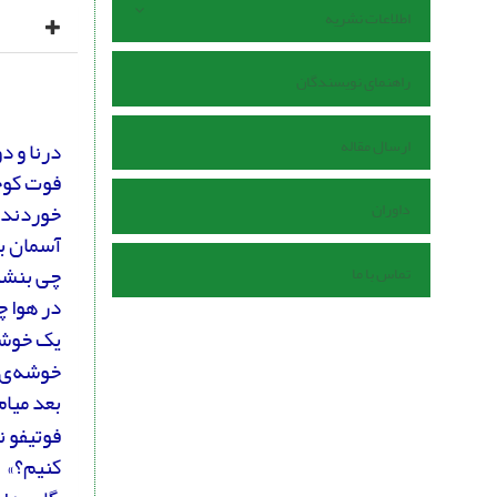
اطلاعات نشریه
راهنمای نویسندگان
ارسال مقاله
درنا و د
فوت کوچ
خوردند؛ 
داوران
آسمان ب
چی بنشین
تماس با ما
در هوا چ
یک خوشه
خو‌شه‌ی 
بعد میام
فوتیفو ن
کنیم؟»