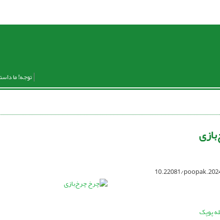
توجه! ما داست
بازی
10.22081/poopak.202
له پوپک