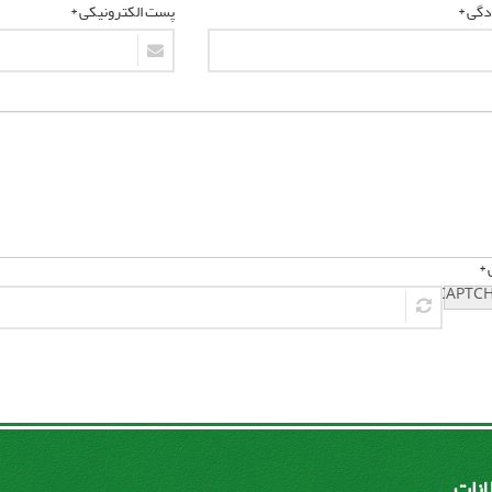
ادگی *
پست الکترونیکی *
 *
لانات