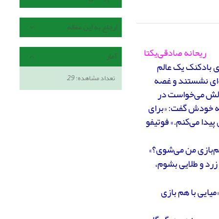
ارجاع به این مقاله
ریحانه صادقی‌یکتا
آمار
ی بادکنک یک عالم
تعداد مشاهده:
29
‌ای نشستند و غصه
و دلش می‌خواست در
به خودش گفت: «برای
پیدا می‌کنم.» فوتیفو
م‌بازی من می‌شوی؟»
زرد و طلایی بشوم،
یایی با هم بازی