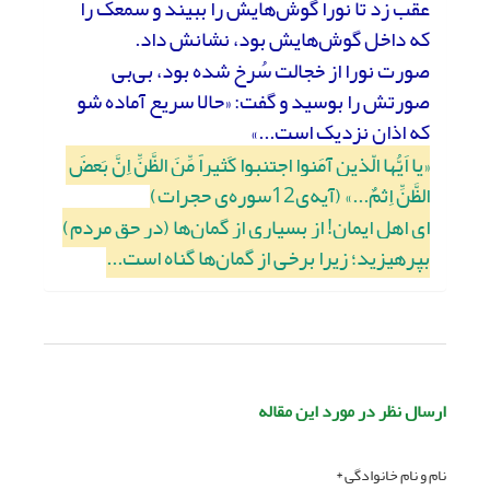
عقب زد تا نورا گوش‌هایش را ببیند و سمعک را
که داخل گوش‌هایش بود، نشانش داد.
صورت نورا از خجالت سُرخ شده بود، بی‌بی
صورتش را بوسید و گفت: «حالا سریع آماده شو
که اذان نزدیک است...»
«یا اَیُّها الّذین آمَنوا اجتنبوا کَثیراً مِّنَ الظَّنِّ اِنَّ بَعضَ
الظَّنِّ اِثمٌ...» (آیه‌ی12سوره‌ی حجرات)
ای اهل ایمان! از بسیاری از گمان‌ها (در حق مردم)
بپرهیزید؛ زیرا برخی از گمان‌ها گناه است...
ارسال نظر در مورد این مقاله
نام و نام خانوادگی *