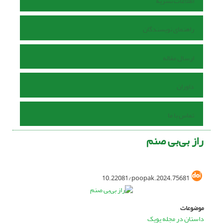
اطلاعات نشریه
راهنمای نویسندگان
ارسال مقاله
داوران
تماس با ما
راز بی‌بی صنم
10.22081/poopak.2024.75681
موضوعات
داستان در مجله پوپک