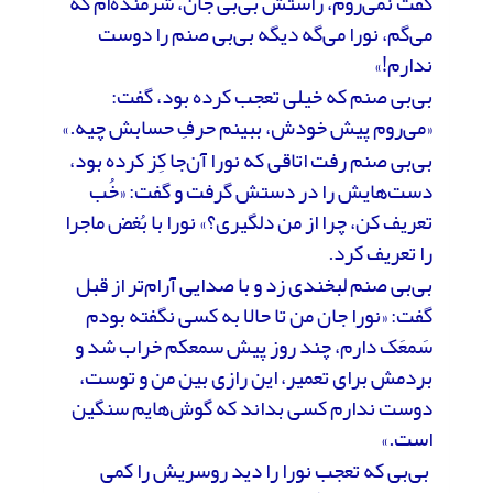
گفت نمی‌روم، راستش بی‌بی جان‌، شرمنده‌ا‌م که
می‌گم، نورا می‌گه دیگه بی‌بی صنم را دوست
ندارم!»
بی‌بی صنم که خیلی تعجب کرده بود، گفت:
«می‌روم پیش خودش، ببینم حرفِ حسابش چیه.»
بی‌بی صنم رفت اتاقی که نورا آن‌جا کِز کرده بود،
دست‌هایش را در دستش گرفت و گفت: «خُب
تعریف کن، چرا از من دلگیری؟» نورا با بُغض ماجرا
را تعریف کرد.
بی‌بی صنم لبخندی زد و با صدایی آرام‌تر از قبل
گفت: «نورا جان من تا حالا به کسی نگفته بودم
سَمعَک دارم، چند روز پیش سمعکم خراب شد و
بردمش برای تعمیر، این رازی بین من و توست،
دوست ندارم کسی بداند که گوش‌هایم سنگین
است.»
بی‌بی که تعجب نورا را دید روسریش را کمی