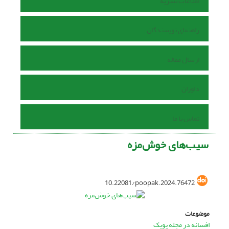
اطلاعات نشریه
راهنمای نویسندگان
ارسال مقاله
داوران
تماس با ما
سیب‌های خوش‌مزه
10.22081/poopak.2024.76472
موضوعات
افسانه در مجله پوپک