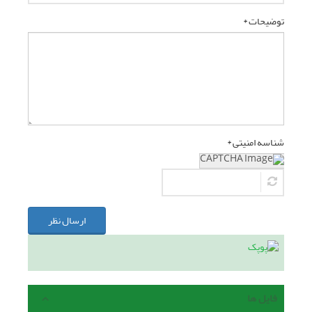
توضیحات *
شناسه امنیتی *
ارسال نظر
فایل ها