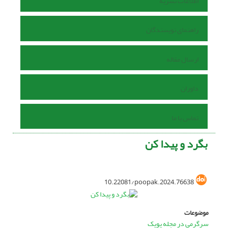
اطلاعات نشریه
راهنمای نویسندگان
ارسال مقاله
داوران
تماس با ما
بگرد و پیدا کن
10.22081/poopak.2024.76638
موضوعات
سرگرمی در مجله پوپک