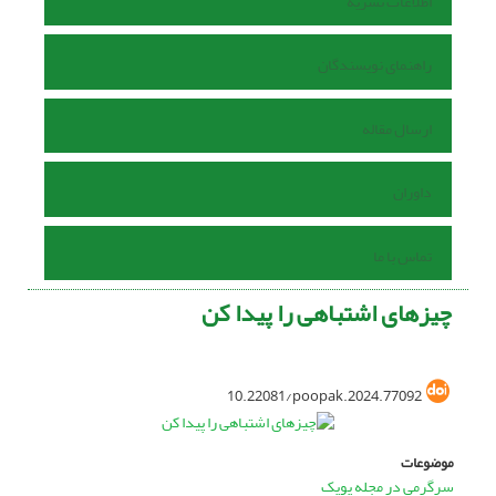
اطلاعات نشریه
راهنمای نویسندگان
ارسال مقاله
داوران
تماس با ما
چیزهای اشتباهی را پیدا کن
10.22081/poopak.2024.77092
موضوعات
سرگرمی در مجله پوپک