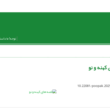
توجه! ما داست
کهنه و نو
10.22081/poopak.202