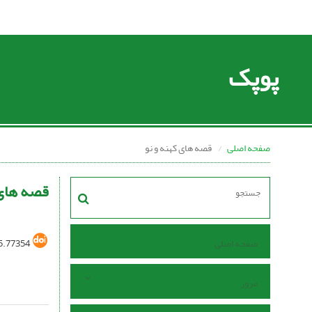
پوپک
صفحه اصلی
قصه های کهنه و نو
قصه های 
صفحه اصلی
5.77354
مرور