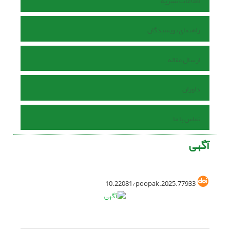
اطلاعات نشریه
راهنمای نویسندگان
ارسال مقاله
داوران
تماس با ما
آگهی
10.22081/poopak.2025.77933