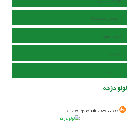
اطلاعات نشریه
راهنمای نویسندگان
ارسال مقاله
داوران
تماس با ما
لولو دزده
10.22081/poopak.2025.77937