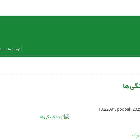
توجه! ما داست
گی ها
10.22081/poopak.202
پوپک