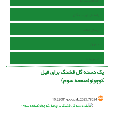
اطلاعات نشریه
راهنمای نویسندگان
ارسال مقاله
داوران
تماس با ما
یک دسته گل قشنگ برای فیل
کوچولو(صفحه سوم)
10.22081/poopak.2025.78634