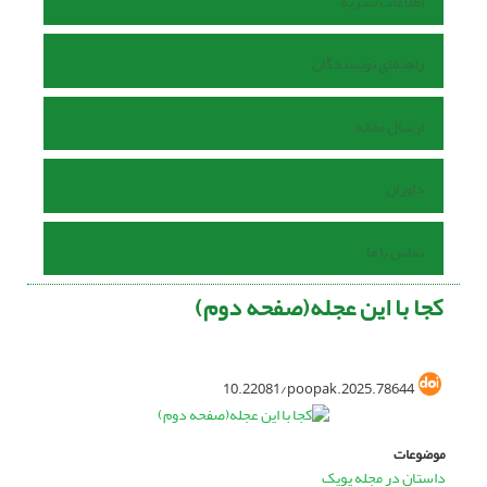
اطلاعات نشریه
راهنمای نویسندگان
ارسال مقاله
داوران
تماس با ما
کجا با این عجله(صفحه دوم)
10.22081/poopak.2025.78644
موضوعات
داستان در مجله پوپک