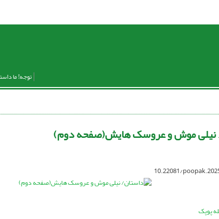
توجه! ما داست
 نیلی موش و عروسک هایش(صفحه دوم)
10.22081/poopak.202
له پوپک