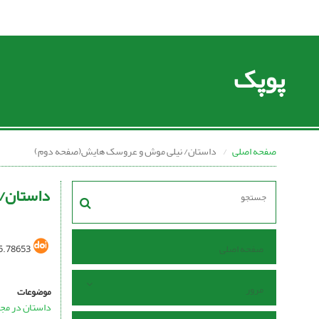
پوپک
صفحه اصلی
داستان/ نیلی موش و عروسک هایش(صفحه دوم)
داستان/
صفحه اصلی
5.78653
مرور
موضوعات
داستان در مج