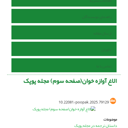
اطلاعات نشریه
راهنمای نویسندگان
ارسال مقاله
داوران
تماس با ما
الاغ آوازه خوان(صفحه سوم) مجله پوپک
10.22081/poopak.2025.79129
موضوعات
داستان ترجمه در مجله پوپک