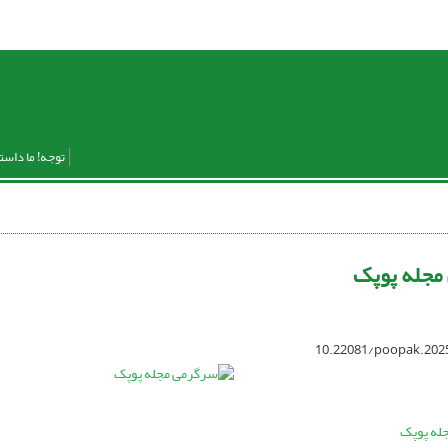
توجه! ما داست
مجله پوپک
10.22081/poopak.202
له پوپک