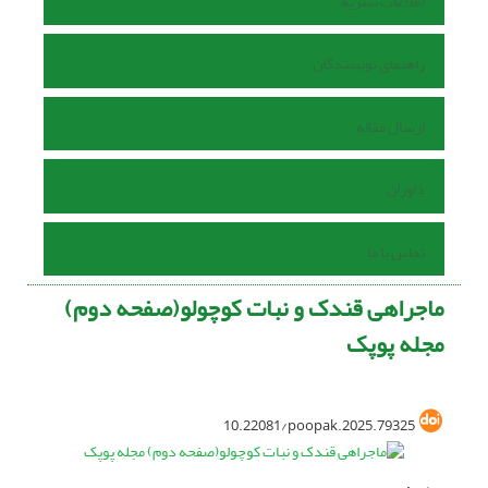
اطلاعات نشریه
راهنمای نویسندگان
ارسال مقاله
داوران
تماس با ما
ماجراهی قندک و نبات کوچولو(صفحه دوم)
مجله پوپک
10.22081/poopak.2025.79325