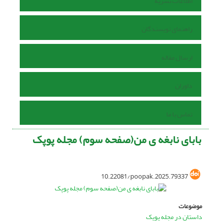
اطلاعات نشریه
راهنمای نویسندگان
ارسال مقاله
داوران
تماس با ما
بابای نابغه ی من(صفحه سوم) مجله پوپک
10.22081/poopak.2025.79337
موضوعات
داستان در مجله پوپک