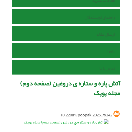
اطلاعات نشریه
راهنمای نویسندگان
ارسال مقاله
داوران
تماس با ما
آتش پاره و ستاره ی دروغین (صفحه دوم)
مجله پوپک
10.22081/poopak.2025.79342