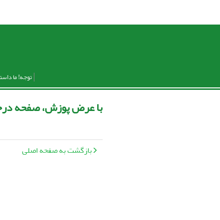
توجه! ما داست
با عرض پوزش، صفحه درخ
بازگشت به صفحه اصلی