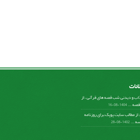
لانات
ب و دیدنی شب قصه های قرآنی ، از
صه ...
1404-08-16
د از مطالب سایت پوپک برای روزنامه
ه ...
1402-08-28