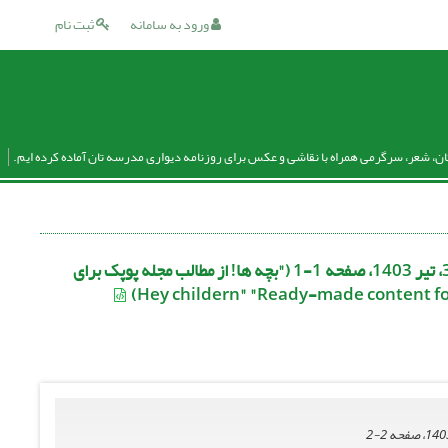
ورود به سامانه
ثبت نام
ان، شعر، سرگرمی همراه با نقاشی و عکس برای روزنامه دیواری مدرسه تان آماده کرده ایم.
دوره 31، مجله پوپک تیرمسلسل ۳۶۰- سال ۱۴۰۳ - شماره پیاپی 360، تیر 1403، صفحه 1-1 ("بچه ها! از مطالب مجله پوپک برای
2-2