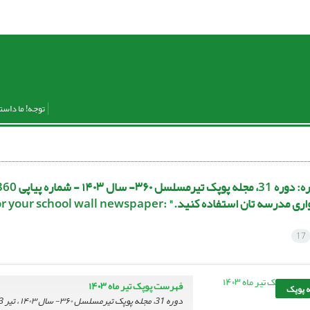
توجه! ما داست
ره:
ستفاده کنید." :Hey childern" "Ready-made content for your school wall newspaper)
17
فهرست پوپک تیر ماه ۱۴۰۳
 پوپک
دوره 31، مجله پوپک تیرمسلسل ۳۶۰- سال ۱۴۰۳ ، تیر 1403، صفحه