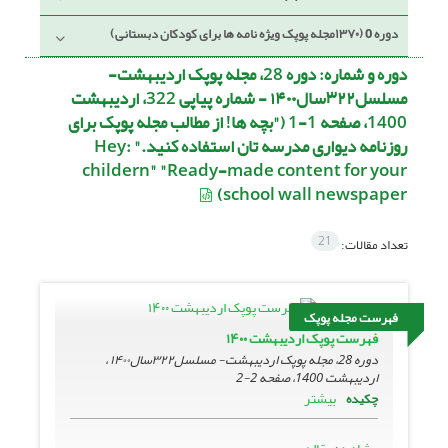
دوره 0 (۱۳۷۰مجله پوپک ویژه نامه ها برای کودکان دبستانی)
دوره و شماره:
دوره 28، مجله پوپک اردیبهشت-
مسلسل۳۲۲سال۱۴۰۰ - شماره پیاپی 322، اردیبهشت
1400، صفحه 1-1 ("بچه ها! از مطالب مجله پوپک برای
روزنامه دیواری مدرسه تان استفاده کنید." :Hey
childern" "Ready-made content for your
school wall newspaper)
21
تعداد مقالات:
فهرست مجله پوپک
فهرست پوپک اردیبهشت ۱۴۰۰
دوره 28، مجله پوپک اردیبهشت- مسلسل۳۲۲سال۱۴۰۰ ،
اردیبهشت 1400، صفحه
2-2
بیشتر
چکیده